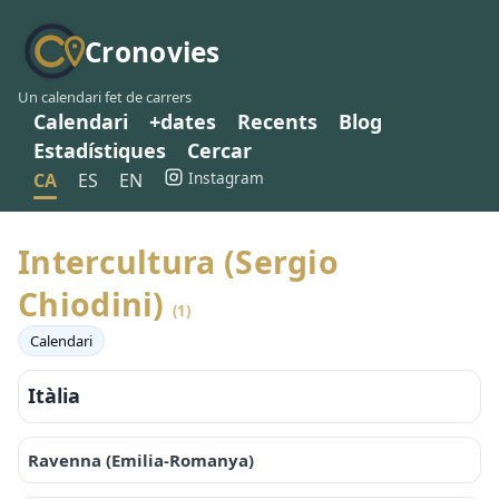
Cronovies
Un calendari fet de carrers
Calendari
+dates
Recents
Blog
Estadístiques
Cercar
Instagram
CA
ES
EN
Intercultura (Sergio
Chiodini)
(1)
Calendari
Itàlia
Ravenna (Emilia-Romanya)