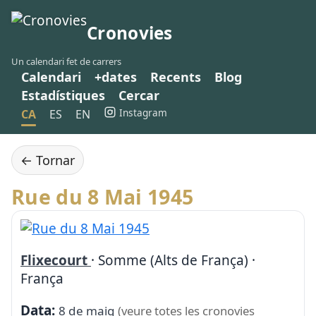
Cronovies
Un calendari fet de carrers
Calendari
+dates
Recents
Blog
Estadístiques
Cercar
Instagram
CA
ES
EN
← Tornar
Rue du 8 Mai 1945
Flixecourt
· Somme (Alts de França) ·
França
Data:
8 de maig
(veure totes les cronovies