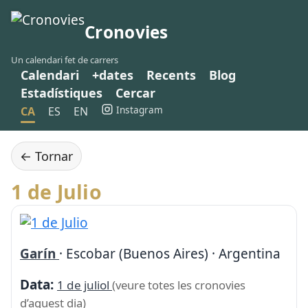
Cronovies
Un calendari fet de carrers
Calendari
+dates
Recents
Blog
Estadístiques
Cercar
Instagram
CA
ES
EN
← Tornar
1 de Julio
Garín
· Escobar (Buenos Aires) · Argentina
Data:
1 de juliol
(veure totes les cronovies
d’aquest dia)