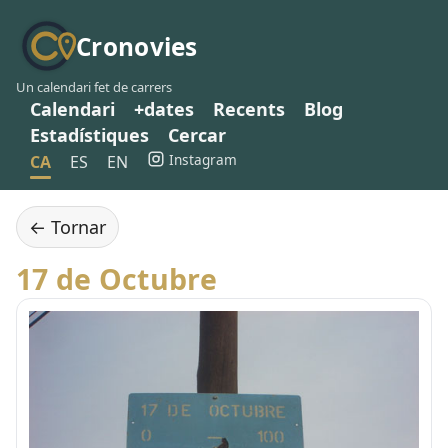
Cronovies
Un calendari fet de carrers
Calendari
+dates
Recents
Blog
Estadístiques
Cercar
Instagram
CA
ES
EN
← Tornar
17 de Octubre