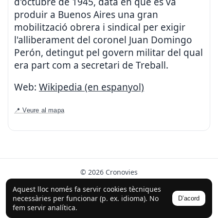
d'octubre de 1945, data en què es va
produir a Buenos Aires una gran
mobilització obrera i sindical per exigir
l'alliberament del coronel Juan Domingo
Perón, detingut pel govern militar del qual
era part com a secretari de Treball.
Web:
Wikipedia (en espanyol)
📍 Veure al mapa
© 2026 Cronovies
Història als carrers · Desenvolupat amb l’ajuda de la IA
Aquest lloc només fa servir cookies tècniques
(ChatGPT).
necessàries per funcionar (p. ex. idioma). No
D’acord
Segueix-nos a Instagram
fem servir analítica.