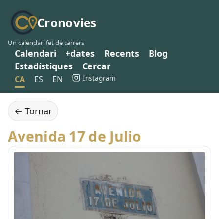
Cronovies
Un calendari fet de carrers
Calendari
+dates
Recents
Blog
Estadístiques
Cercar
Instagram
CA
ES
EN
← Tornar
Avenida 17 de Julio