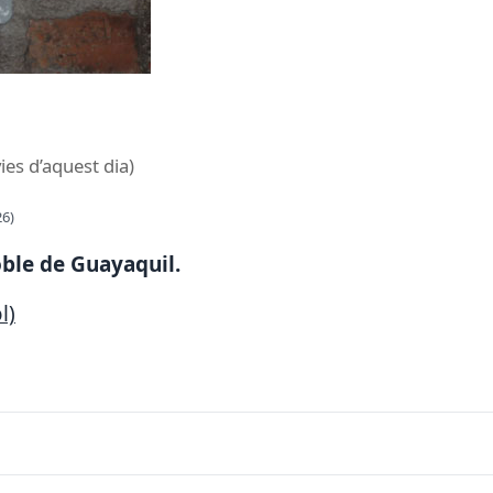
ies d’aquest dia)
26)
oble de Guayaquil.
l)