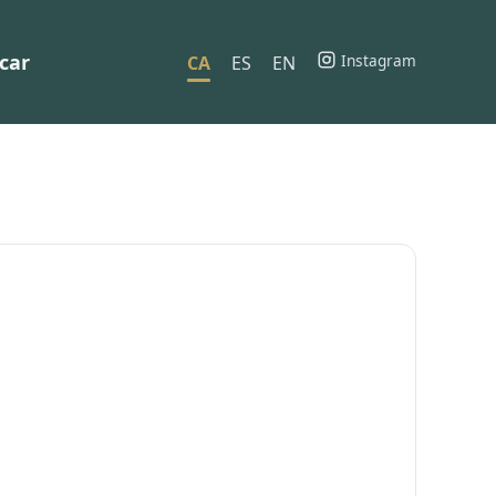
car
Instagram
CA
ES
EN