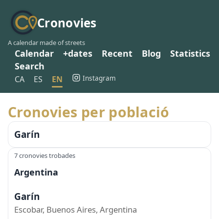
Cronovies
A calendar made of streets
Calendar
+dates
Recent
Blog
Statistics
Search
Instagram
CA
ES
EN
Cronovies per població
Garín
7 cronovies trobades
Argentina
Garín
Escobar, Buenos Aires, Argentina