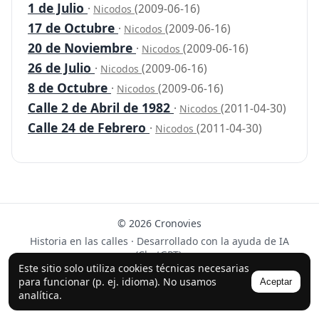
1 de Julio
·
(2009-06-16)
Nicodos
17 de Octubre
·
(2009-06-16)
Nicodos
20 de Noviembre
·
(2009-06-16)
Nicodos
26 de Julio
·
(2009-06-16)
Nicodos
8 de Octubre
·
(2009-06-16)
Nicodos
Calle 2 de Abril de 1982
·
(2011-04-30)
Nicodos
Calle 24 de Febrero
·
(2011-04-30)
Nicodos
© 2026 Cronovies
Historia en las calles · Desarrollado con la ayuda de IA
(ChatGPT).
Este sitio solo utiliza cookies técnicas necesarias
Síguenos en Instagram
para funcionar (p. ej. idioma). No usamos
Aceptar
analítica.