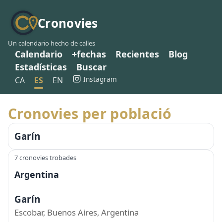
Cronovies
Un calendario hecho de calles
Calendario
+fechas
Recientes
Blog
Estadísticas
Buscar
Instagram
CA
ES
EN
Cronovies per població
Garín
7 cronovies trobades
Argentina
Garín
Escobar, Buenos Aires, Argentina