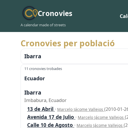
Cronovies
Ca
A calendar made of streets
Cronovies per població
Ibarra
11 cronovies trobades
Ecuador
Ibarra
Imbabura, Ecuador
13 de Abril
·
(2010-01-2
Marcelo Jácome Vallejos
Avenida 17 de Julio
·
(
Marcelo Jácome Vallejos
Calle 10 de Agosto
·
(
Marcelo Jácome Vallejos