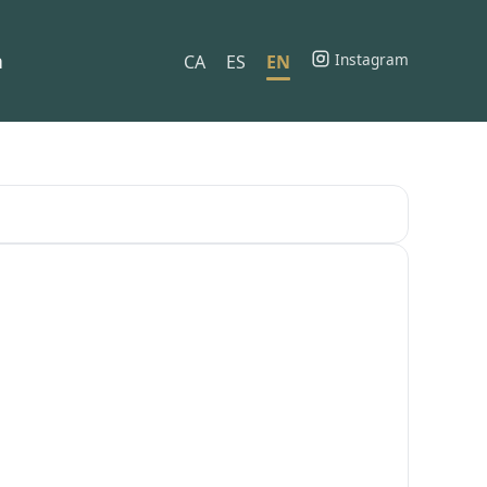
h
Instagram
CA
ES
EN