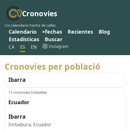
Cronovies
Un calendario hecho de calles
Calendario
+fechas
Recientes
Blog
Estadísticas
Buscar
Instagram
CA
ES
EN
Cronovies per població
Ibarra
11 cronovies trobades
Ecuador
Ibarra
Imbabura, Ecuador