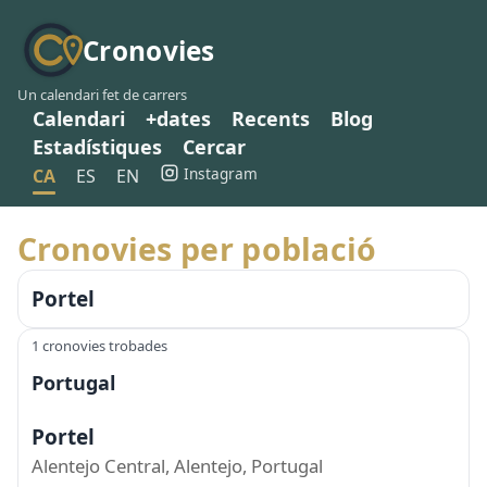
Cronovies
Un calendari fet de carrers
Calendari
+dates
Recents
Blog
Estadístiques
Cercar
Instagram
CA
ES
EN
Cronovies per població
Portel
1 cronovies trobades
Portugal
Portel
Alentejo Central, Alentejo, Portugal