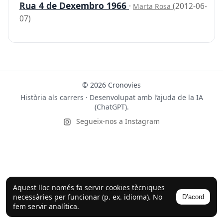
Rua 4 de Dexembro 1966
·
(2012-06-
Marta Rosa
07)
© 2026 Cronovies
Història als carrers · Desenvolupat amb l’ajuda de la IA
(ChatGPT).
Segueix-nos a Instagram
Aquest lloc només fa servir cookies tècniques
necessàries per funcionar (p. ex. idioma). No
D’acord
fem servir analítica.