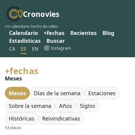
Cronovies
Un calendario hecho de calles
Calendario
+fechas
Recientes
Blog
Estadísticas
Buscar
Instagram
CA
ES
EN
+fechas
Meses
Meses
Días de la semana
Estaciones
Sobre la semana
Años
Siglos
Históricas
Reivindicativas
53 placas