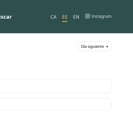
scar
Instagram
CA
ES
EN
Día siguiente →