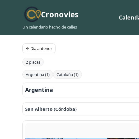
Cronovies
Calend
Un calendario hecho de calles
← Día anterior
2 placas
Argentina (1)
Cataluña (1)
Argentina
San Alberto (Córdoba)