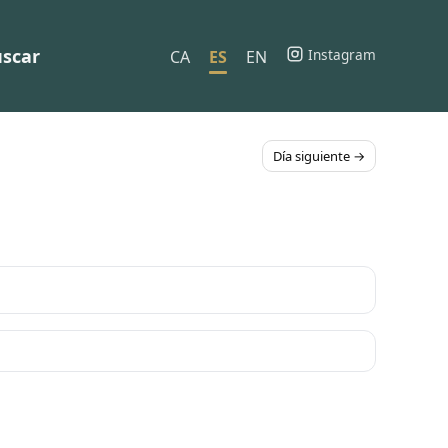
scar
Instagram
CA
ES
EN
Día siguiente →