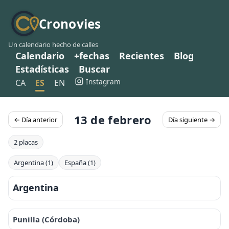
Cronovies
Un calendario hecho de calles
Calendario
+fechas
Recientes
Blog
Estadísticas
Buscar
Instagram
CA
ES
EN
13 de febrero
← Día anterior
Día siguiente →
2 placas
Argentina (1)
España (1)
Argentina
Punilla (Córdoba)