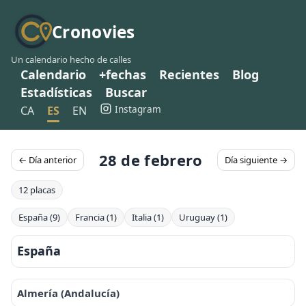
Cronovies
Un calendario hecho de calles
Calendario
+fechas
Recientes
Blog
Estadísticas
Buscar
Instagram
CA
ES
EN
28 de febrero
← Día anterior
Día siguiente →
12 placas
España (9)
Francia (1)
Italia (1)
Uruguay (1)
España
Almería (Andalucía)