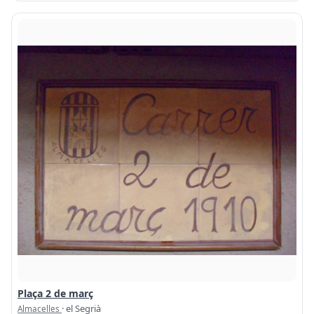
Plaça 2 de març
· el Segrià
Almacelles