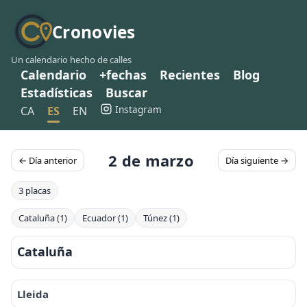
Cronovies
Un calendario hecho de calles
Calendario
+fechas
Recientes
Blog
Estadísticas
Buscar
Instagram
CA
ES
EN
2 de marzo
← Día anterior
Día siguiente →
3 placas
Cataluña (1)
Ecuador (1)
Túnez (1)
Cataluña
Lleida