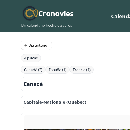
Cronovies
Calend
Un calendario hecho de calles
← Día anterior
4 placas
Canadá (2)
España (1)
Francia (1)
Canadá
Capitale-Nationale (Quebec)