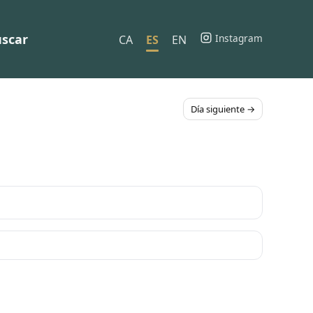
scar
Instagram
CA
ES
EN
Día siguiente →