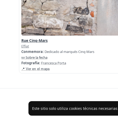
Rue Cinq-Mars
Effiat
Conmemora:
Dedicado al marqués Cinq-Mars
📜 Sobre la fecha
Fotografía:
Francesca Porta
📍 Ver en el mapa
Este sitio solo utiliza cookies técnicas necesaria