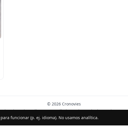
© 2026 Cronovies
Historia en las calles · Desarrollado con la ayuda de IA (ChatGPT).
s para funcionar (p. ej. idioma). No usamos analítica.
Síguenos en Instagram