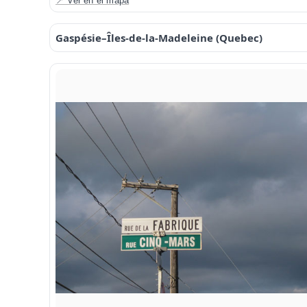
📍 Ver en el mapa
Gaspésie–Îles-de-la-Madeleine (Quebec)