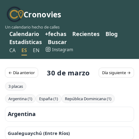
Cronovies
Un calendario hecho de calles
Calendario
+fechas
Recientes
Blog
Estadísticas
Buscar
Instagram
CA
ES
EN
30 de marzo
← Día anterior
Día siguiente →
3 placas
Argentina (1)
España (1)
República Dominicana (1)
Argentina
Gualeguaychú (Entre Ríos)