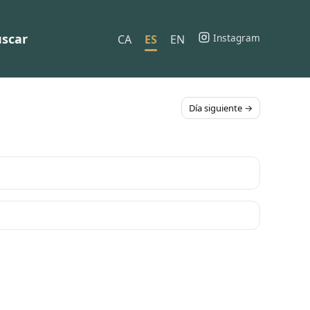
scar
Instagram
CA
ES
EN
Día siguiente →