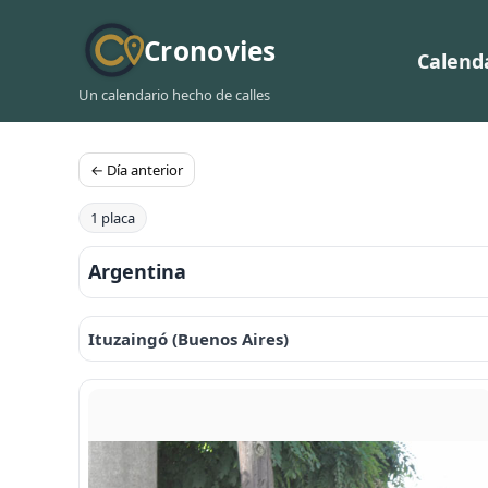
Cronovies
Calend
Un calendario hecho de calles
← Día anterior
1 placa
Argentina
Ituzaingó (Buenos Aires)