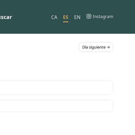
scar
Instagram
CA
ES
EN
Día siguiente →