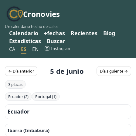
Cronovies
Un calendario hecho de calles
Calendario
+fechas
Recientes
Blog
Estadísticas
Buscar
Instagram
CA
ES
EN
5 de junio
← Día anterior
Día siguiente →
3 placas
Ecuador (2)
Portugal (1)
Ecuador
Ibarra (Imbabura)