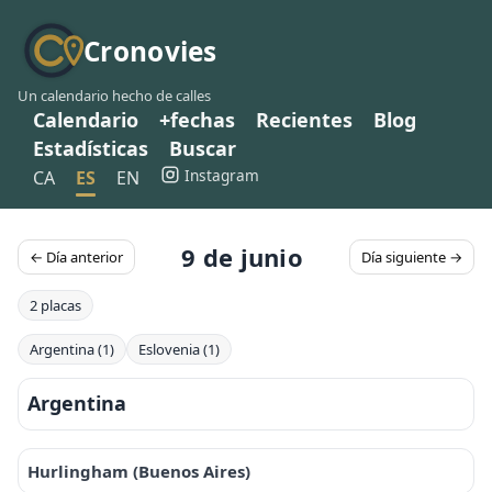
Cronovies
Un calendario hecho de calles
Calendario
+fechas
Recientes
Blog
Estadísticas
Buscar
Instagram
CA
ES
EN
9 de junio
← Día anterior
Día siguiente →
2 placas
Argentina (1)
Eslovenia (1)
Argentina
Hurlingham (Buenos Aires)