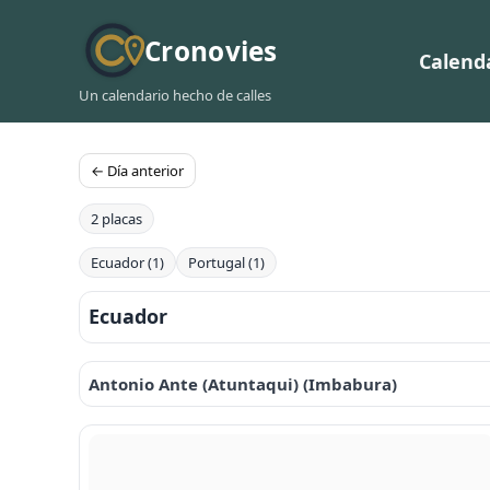
Cronovies
Calend
Un calendario hecho de calles
← Día anterior
2 placas
Ecuador (1)
Portugal (1)
Ecuador
Antonio Ante (Atuntaqui) (Imbabura)