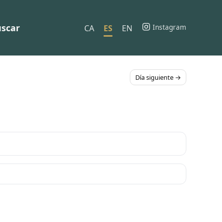
scar
Instagram
CA
ES
EN
Día siguiente →