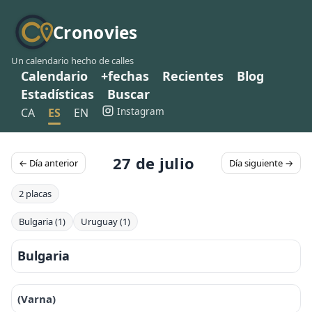
Cronovies
Un calendario hecho de calles
Calendario
+fechas
Recientes
Blog
Estadísticas
Buscar
Instagram
CA
ES
EN
27 de julio
← Día anterior
Día siguiente →
2 placas
Bulgaria (1)
Uruguay (1)
Bulgaria
(Varna)