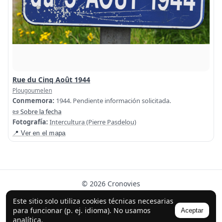
Rue du Cinq Août 1944
Plougoumelen
Conmemora:
1944. Pendiente información solicitada.
📜 Sobre la fecha
Fotografía:
Intercultura (Pierre Pasdelou)
📍 Ver en el mapa
© 2026 Cronovies
Historia en las calles · Desarrollado con la ayuda de IA
Este sitio solo utiliza cookies técnicas necesarias
(ChatGPT).
para funcionar (p. ej. idioma). No usamos
Aceptar
analítica.
Síguenos en Instagram