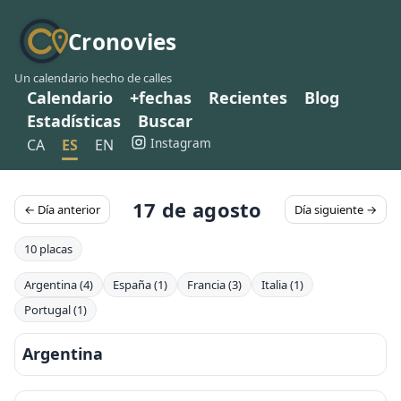
Cronovies
Un calendario hecho de calles
Calendario
+fechas
Recientes
Blog
Estadísticas
Buscar
Instagram
CA
ES
EN
17 de agosto
← Día anterior
Día siguiente →
10 placas
Argentina (4)
España (1)
Francia (3)
Italia (1)
Portugal (1)
Argentina