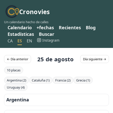
Cronovies
Un calendario hecho de calles
Calendario
+fechas
Recientes
Blog
Estadísticas
Buscar
Instagram
CA
ES
EN
25 de agosto
← Día anterior
Día siguiente →
10 placas
Argentina (2)
Cataluña (1)
Francia (2)
Grecia (1)
Uruguay (4)
Argentina