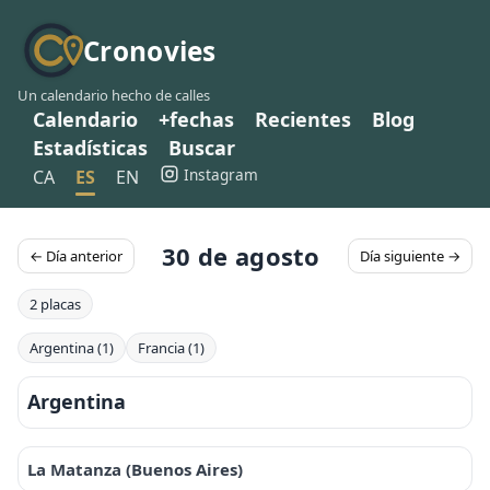
Cronovies
Un calendario hecho de calles
Calendario
+fechas
Recientes
Blog
Estadísticas
Buscar
Instagram
CA
ES
EN
30 de agosto
← Día anterior
Día siguiente →
2 placas
Argentina (1)
Francia (1)
Argentina
La Matanza (Buenos Aires)