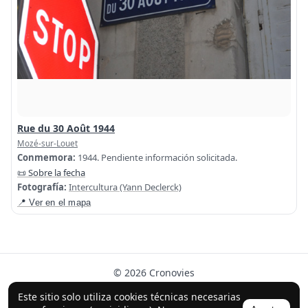
Rue du 30 Août 1944
Mozé-sur-Louet
Conmemora:
1944. Pendiente información solicitada.
📜 Sobre la fecha
Fotografía:
Intercultura (Yann Declerck)
📍 Ver en el mapa
© 2026 Cronovies
Historia en las calles · Desarrollado con la ayuda de IA
Este sitio solo utiliza cookies técnicas necesarias
(ChatGPT).