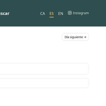
scar
Instagram
CA
ES
EN
Día siguiente →