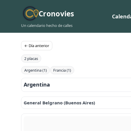
Cronovies
Calend
Un calendario hecho de calles
← Día anterior
2 placas
Argentina (1)
Francia (1)
Argentina
General Belgrano (Buenos Aires)