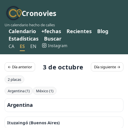
Cronovies
Un calendario hecho de calles
Calendario
+fechas
Recientes
Blog
Estadísticas
Buscar
Instagram
CA
ES
EN
3 de octubre
← Día anterior
Día siguiente →
2 placas
Argentina (1)
México (1)
Argentina
Ituzaingó (Buenos Aires)