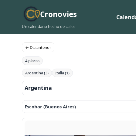
Cronovies
Calend
Un calendario hecho de calles
← Día anterior
4 placas
Argentina (3)
Italia (1)
Argentina
Escobar (Buenos Aires)