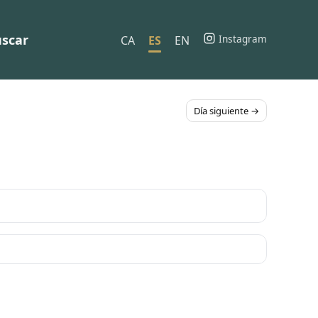
scar
Instagram
CA
ES
EN
Día siguiente →