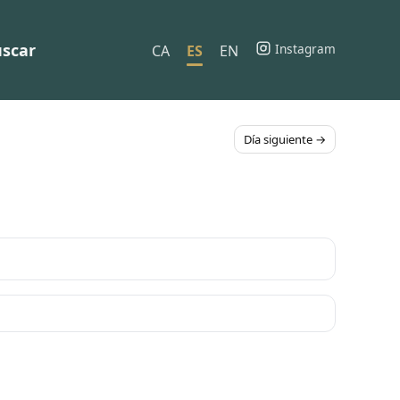
scar
Instagram
CA
ES
EN
Día siguiente →