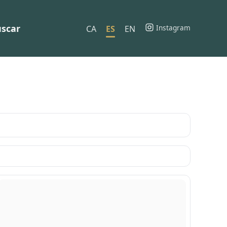
scar
Instagram
CA
ES
EN