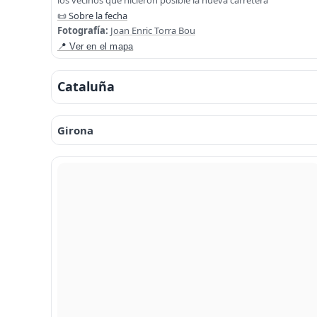
los vecinos que hicieron posible la nueva carretera
📜 Sobre la fecha
Fotografía:
Joan Enric Torra Bou
📍 Ver en el mapa
Cataluña
Girona