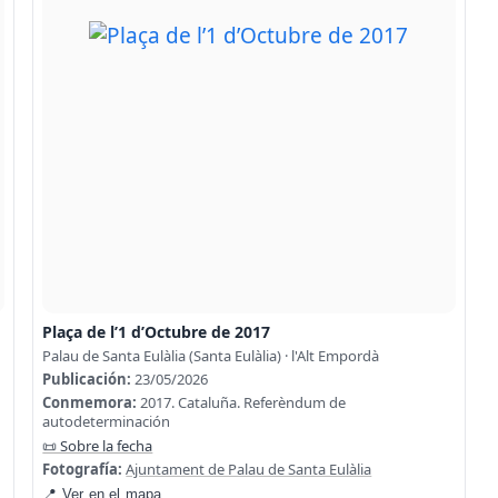
Plaça de l’1 d’Octubre de 2017
Palau de Santa Eulàlia (Santa Eulàlia) · l'Alt Empordà
Publicación:
23/05/2026
Conmemora:
2017. Cataluña. Referèndum de
autodeterminación
📜 Sobre la fecha
Fotografía:
Ajuntament de Palau de Santa Eulàlia
📍 Ver en el mapa