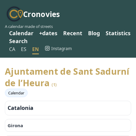
Cronovies
A calendar made of streets
Calendar
+dates
Recent
Blog
Statistics
Search
Instagram
CA
ES
EN
Ajuntament de Sant Sadurní
de l’Heura
(1)
Calendar
Catalonia
Girona