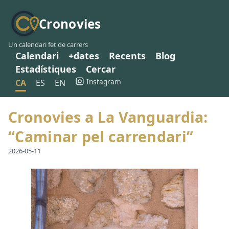
Cronovies
Un calendari fet de carrers
Calendari
+dates
Recents
Blog
Estadístiques
Cercar
Instagram
CA
ES
EN
Cronovies a La Vanguardia:
“Caminar pel carrendari”
2026-05-11