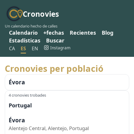
Cronovies
Un calendario hecho de calles
Calendario
+fechas
Recientes
Blog
Estadísticas
Buscar
Instagram
CA
ES
EN
Cronovies per població
Évora
4 cronovies trobades
Portugal
Évora
Alentejo Central, Alentejo, Portugal