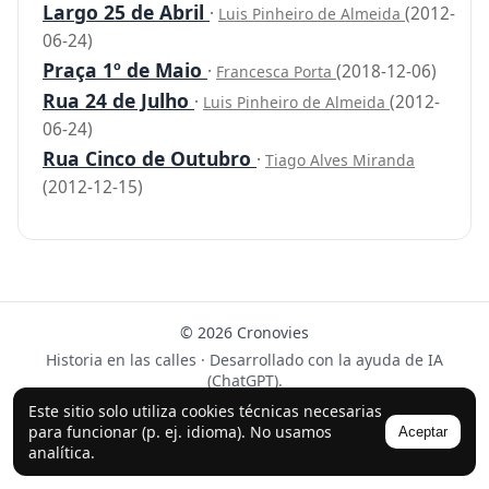
Largo 25 de Abril
·
(2012-
Luis Pinheiro de Almeida
06-24)
Praça 1º de Maio
·
(2018-12-06)
Francesca Porta
Rua 24 de Julho
·
(2012-
Luis Pinheiro de Almeida
06-24)
Rua Cinco de Outubro
·
Tiago Alves Miranda
(2012-12-15)
© 2026 Cronovies
Historia en las calles · Desarrollado con la ayuda de IA
(ChatGPT).
Este sitio solo utiliza cookies técnicas necesarias
Síguenos en Instagram
para funcionar (p. ej. idioma). No usamos
Aceptar
analítica.