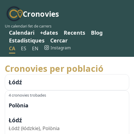
Cronovies
Un calendari fet de carrers
Calendari
+dates
Recents
Blog
Estadístiques
Cercar
Instagram
CA
ES
EN
Cronovies per població
Łódź
4 cronovies trobades
Polònia
Łódź
Łódź (łódzkie), Polònia