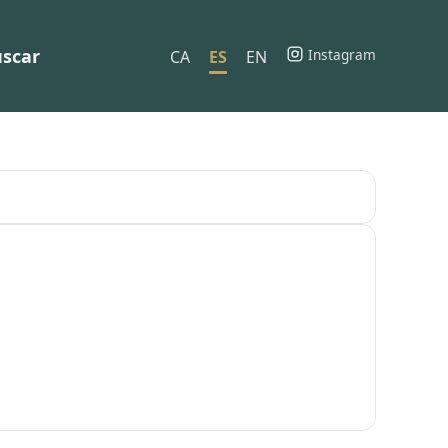
scar
Instagram
CA
ES
EN