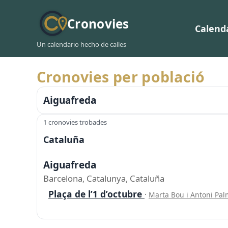
Cronovies
Calend
Un calendario hecho de calles
Cronovies per població
Aiguafreda
1 cronovies trobades
Cataluña
Aiguafreda
Barcelona, Catalunya, Cataluña
Plaça de l’1 d’octubre
·
Marta Bou i Antoni Pa