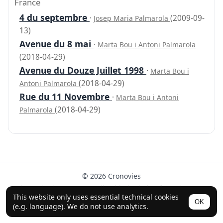
France
4 du septembre
·
(2009-09-
Josep Maria Palmarola
13)
Avenue du 8 mai
·
Marta Bou i Antoni Palmarola
(2018-04-29)
Avenue du Douze Juillet 1998
·
Marta Bou i
(2018-04-29)
Antoni Palmarola
Rue du 11 Novembre
·
Marta Bou i Antoni
(2018-04-29)
Palmarola
© 2026 Cronovies
History in the streets · Built with the help of AI (ChatGPT).
This website only uses essential technical cookies
OK
Follow us on Instagram
(e.g. language). We do not use analytics.