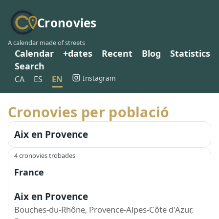
Cronovies
A calendar made of streets
Calendar
+dates
Recent
Blog
Statistics
Search
Instagram
CA
ES
EN
Cronovies per població
Aix en Provence
4 cronovies trobades
France
Aix en Provence
Bouches-du-Rhône, Provence-Alpes-Côte d'Azur,