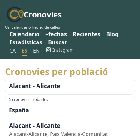
Cronovies
Un calendario hecho de calles
Calendario
+fechas
Recientes
Blog
Estadísticas
Buscar
Instagram
CA
ES
EN
Cronovies per població
Alacant - Alicante
5 cronovies trobades
España
Alacant - Alicante
Alacant-Alicante, País Valencià-Comunitat