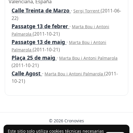
Valenciana, España
Calle Treinta de Marzo
·
(2011-06-
Sergi Torrent
22)
Passatge 13 de febrer
·
Marta Bou i Antoni
(2011-10-21)
Palmarola
Passatge 13 de maig
·
Marta Bou i Antoni
(2011-10-21)
Palmarola
Plaça 25 de maig
·
Marta Bou i Antoni Palmarola
(2011-10-21)
Calle Agost
·
(2011-
Marta Bou i Antoni Palmarola
10-21)
© 2026 Cronovies
Historia en las calles · Desarrollado con la ayuda de IA
Este sitio solo utiliza cookies técnicas necesarias