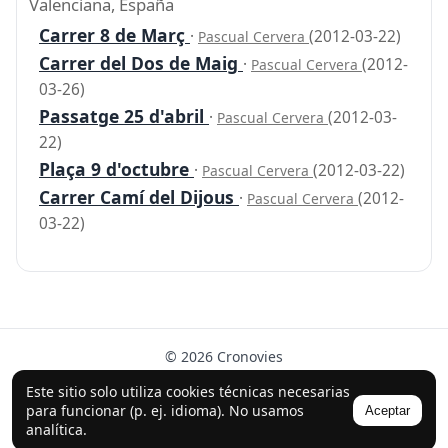
Valenciana, España
Carrer 8 de Març
·
(2012-03-22)
Pascual Cervera
Carrer del Dos de Maig
·
(2012-
Pascual Cervera
03-26)
Passatge 25 d'abril
·
(2012-03-
Pascual Cervera
22)
Plaça 9 d'octubre
·
(2012-03-22)
Pascual Cervera
Carrer Camí del Dijous
·
(2012-
Pascual Cervera
03-22)
© 2026 Cronovies
Historia en las calles · Desarrollado con la ayuda de IA
Este sitio solo utiliza cookies técnicas necesarias
(ChatGPT).
para funcionar (p. ej. idioma). No usamos
Aceptar
analítica.
Síguenos en Instagram