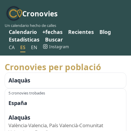
Cronovies
Un calendario hecho de calles
Calendario
+fechas
Recientes
Blog
Estadísticas
Buscar
Instagram
CA
ES
EN
Cronovies per població
Alaquàs
5 cronovies trobades
España
Alaquàs
València-Valencia, País Valencià-Comunitat