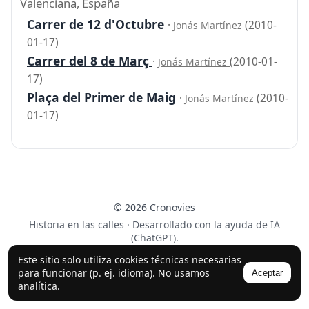
Valenciana, España
Carrer de 12 d'Octubre
·
(2010-
Jonás Martínez
01-17)
Carrer del 8 de Març
·
(2010-01-
Jonás Martínez
17)
Plaça del Primer de Maig
·
(2010-
Jonás Martínez
01-17)
© 2026 Cronovies
Historia en las calles · Desarrollado con la ayuda de IA
(ChatGPT).
Síguenos en Instagram
Este sitio solo utiliza cookies técnicas necesarias
para funcionar (p. ej. idioma). No usamos
Aceptar
analítica.