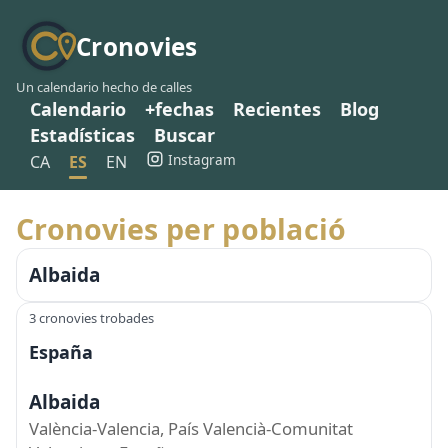
Cronovies
Un calendario hecho de calles
Calendario
+fechas
Recientes
Blog
Estadísticas
Buscar
Instagram
CA
ES
EN
Cronovies per població
Albaida
3 cronovies trobades
España
Albaida
València-Valencia, País Valencià-Comunitat