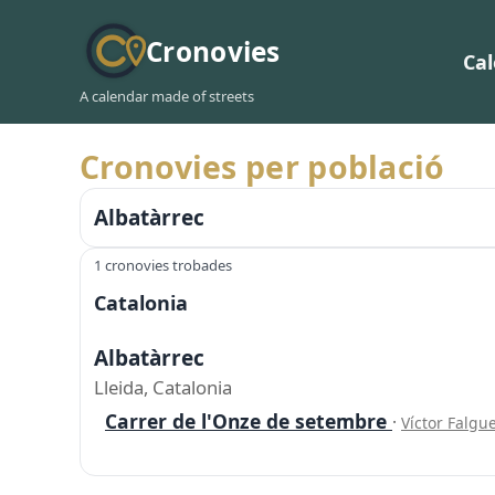
Cronovies
Ca
A calendar made of streets
Cronovies per població
Albatàrrec
1 cronovies trobades
Catalonia
Albatàrrec
Lleida, Catalonia
Carrer de l'Onze de setembre
·
Víctor Falgu