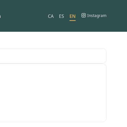
h
Instagram
CA
ES
EN