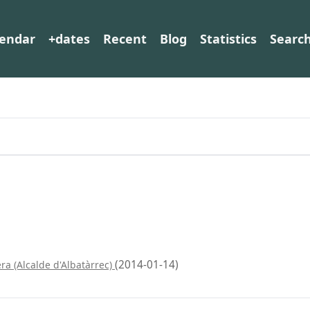
lendar
+dates
Recent
Blog
Statistics
Searc
(2014-01-14)
era (Alcalde d'Albatàrrec)