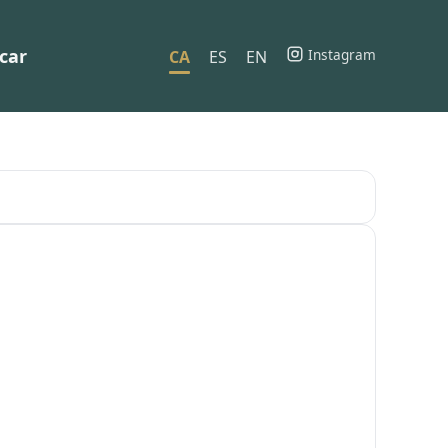
car
Instagram
CA
ES
EN