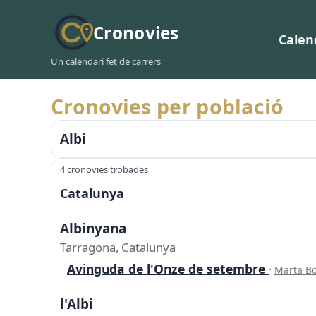
Cronovies
Calen
Un calendari fet de carrers
Cronovies per població
Albi
4 cronovies trobades
Catalunya
Albinyana
Tarragona, Catalunya
Avinguda de l'Onze de setembre
·
Marta Bo
l'Albi