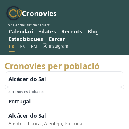
Cronovies
Un calendari fet de carrers
Calendari
+dates
Recents
Blog
Estadístiques
Cercar
Instagram
CA
ES
EN
Cronovies per població
Alcácer do Sal
4 cronovies trobades
Portugal
Alcácer do Sal
Alentejo Litoral, Alentejo, Portugal