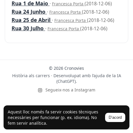
Rua 1 de Maio
·
(2018-12-06)
Francesca Porta
Rua 24 Junho
·
(2018-12-06)
Francesca Porta
Rua 25 de Abril
·
(2018-12-06)
Francesca Porta
Rua 30 Julho
·
(2018-12-06)
Francesca Porta
© 2026 Cronovies
Història als carrers · Desenvolupat amb l’ajuda de la IA
(ChatGPT).
Segueix-nos a Instagram
Aquest lloc només fa servir cookies tècniques
necessàries per funcionar (p. ex. idioma). No
D’acord
fem servir analítica.