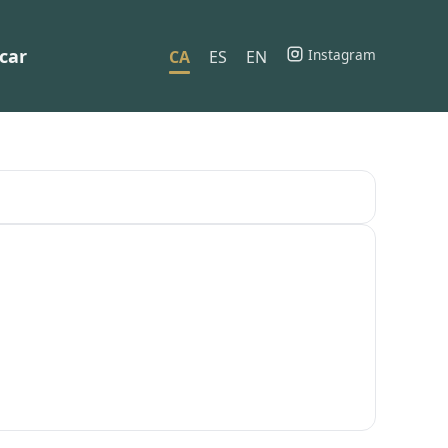
car
Instagram
CA
ES
EN