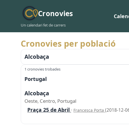
Cronovies
Calen
Un calendari fet de carrers
Cronovies per població
Alcobaça
1 cronovies trobades
Portugal
Alcobaça
Oeste, Centro, Portugal
Praça 25 de Abril
·
(2018-12-0
Francesca Porta