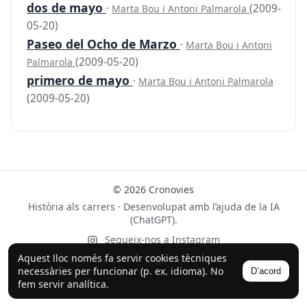
dos de mayo
·
(2009-
Marta Bou i Antoni Palmarola
05-20)
Paseo del Ocho de Marzo
·
Marta Bou i Antoni
(2009-05-20)
Palmarola
primero de mayo
·
Marta Bou i Antoni Palmarola
(2009-05-20)
© 2026 Cronovies
Història als carrers · Desenvolupat amb l’ajuda de la IA
(ChatGPT).
Segueix-nos a Instagram
Aquest lloc només fa servir cookies tècniques
necessàries per funcionar (p. ex. idioma). No
D’acord
fem servir analítica.