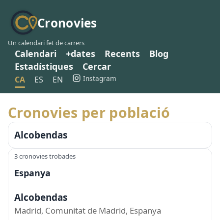
Cronovies
Un calendari fet de carrers
Calendari
+dates
Recents
Blog
Estadístiques
Cercar
Instagram
CA
ES
EN
Cronovies per població
Alcobendas
3 cronovies trobades
Espanya
Alcobendas
Madrid, Comunitat de Madrid, Espanya