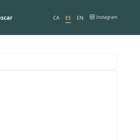
scar
Instagram
CA
ES
EN