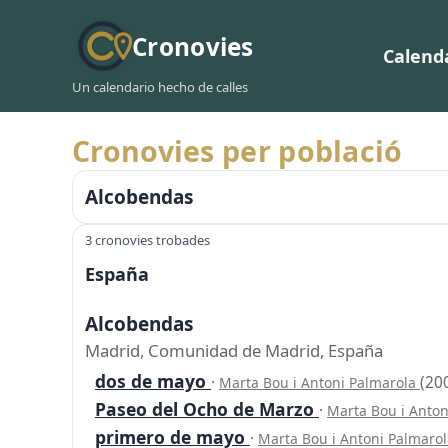
Cronovies
Calend
Un calendario hecho de calles
Cronovies per població
Alcobendas
3 cronovies trobades
España
Alcobendas
Madrid, Comunidad de Madrid, España
dos de mayo
·
(20
Marta Bou i Antoni Palmarola
Paseo del Ocho de Marzo
·
Marta Bou i Anto
primero de mayo
·
Marta Bou i Antoni Palmaro