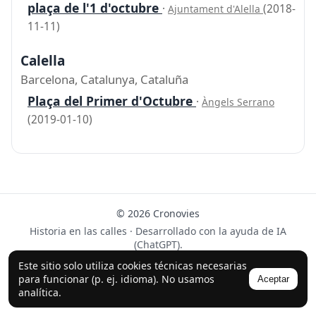
plaça de l'1 d'octubre
·
(2018-
Ajuntament d'Alella
11-11)
Calella
Barcelona, Catalunya, Cataluña
Plaça del Primer d'Octubre
·
Àngels Serrano
(2019-01-10)
© 2026 Cronovies
Historia en las calles · Desarrollado con la ayuda de IA
(ChatGPT).
Síguenos en Instagram
Este sitio solo utiliza cookies técnicas necesarias
para funcionar (p. ej. idioma). No usamos
Aceptar
analítica.