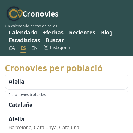
Cronovies
Un calendario hecho de calles
Calendario
+fechas
Recientes
Blog
Estadísticas
Buscar
Instagram
CA
ES
EN
Cronovies per població
Alella
2 cronovies trobades
Cataluña
Alella
Barcelona, Catalunya, Cataluña